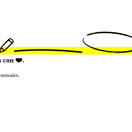
 con ❤️.
rantizados.